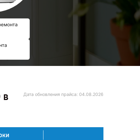
ремонта
нта
 в
Дата обновления прайса:
04.08.2026
оки