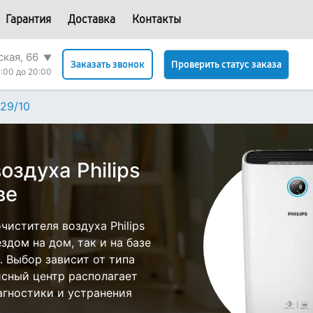
Гарантия
Доставка
Контакты
ская, 66
▼
Проверить статус заказа
Заказать звонок
:00 до 20:00
29/10
оздуха Philips
ве
истителя воздуха Philips
здом на дом, так и на базе
е. Выбор зависит от типа
исный центр располагает
гностики и устранения
.