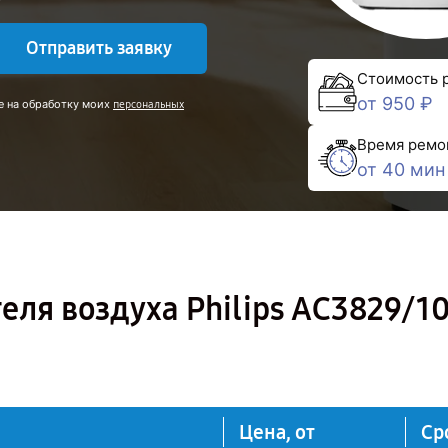
Отправить заявку
Стоимость 
от 950 ₽
е на обработку моих
персональных
Время ремо
от 40 мин
еля воздуха Philips AC3829/10
Цена, от
Ср