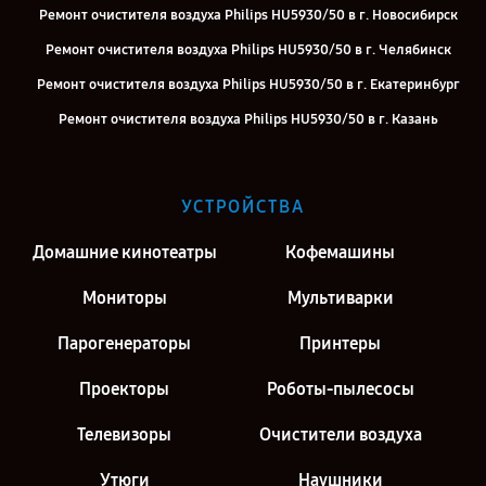
Ремонт очистителя воздуха Philips HU5930/50 в г. Новосибирск
Ремонт очистителя воздуха Philips HU5930/50 в г. Челябинск
Ремонт очистителя воздуха Philips HU5930/50 в г. Екатеринбург
Ремонт очистителя воздуха Philips HU5930/50 в г. Казань
Ремонт очистителя воздуха Philips HU5930/50 в г. Воронеж
Ремонт очистителя воздуха Philips HU5930/50 в г. Киров
УСТРОЙСТВА
Ремонт очистителя воздуха Philips HU5930/50 в г. Москва
Домашние кинотеатры
Кофемашины
Ремонт очистителя воздуха Philips HU5930/50 в г. Санкт-
Петербург
Мониторы
Мультиварки
Парогенераторы
Принтеры
Проекторы
Роботы-пылесосы
Телевизоры
Очистители воздуха
Утюги
Наушники