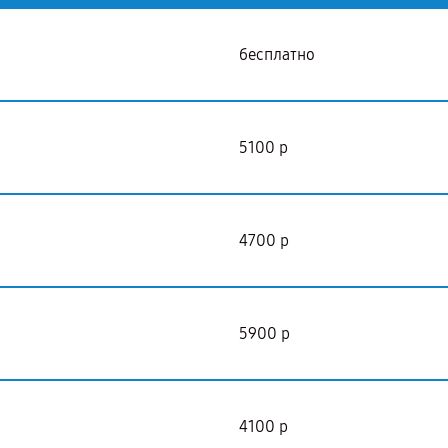
бесплатно
5100 р
4700 р
5900 р
4100 р