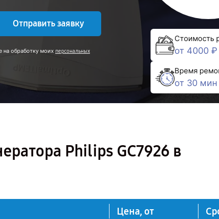
Отправить заявку
Стоимость 
от 4000 ₽
е на обработку моих
персональных
Время ремо
от 30 мин
ератора Philips GC7926 в
Цена, от
Ср