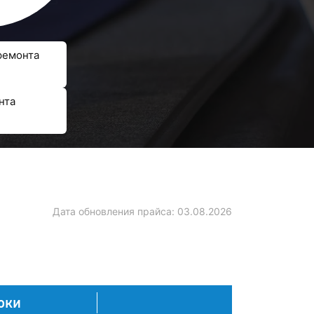
ремонта
нта
Дата обновления прайса:
03.08.2026
оки