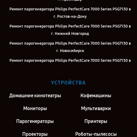
Ремонт парогенератора Philips PerfectCare 7000 Series PSG7130 в
г. Ростов-на-Дону
Ремонт парогенератора Philips PerfectCare 7000 Series PSG7130 в
г. Нижний Новгород
Ремонт парогенератора Philips PerfectCare 7000 Series PSG7130 в
г. Новосибирск
Ремонт парогенератора Philips PerfectCare 7000 Series PSG7130 в
г. Челябинск
Ремонт парогенератора Philips PerfectCare 7000 Series PSG7130 в
УСТРОЙСТВА
г. Екатеринбург
Ремонт парогенератора Philips PerfectCare 7000 Series PSG7130 в
Домашние кинотеатры
Кофемашины
г. Казань
Мониторы
Мультиварки
Ремонт парогенератора Philips PerfectCare 7000 Series PSG7130 в
г. Воронеж
Парогенераторы
Принтеры
Ремонт парогенератора Philips PerfectCare 7000 Series PSG7130 в
Проекторы
Роботы-пылесосы
г. Киров