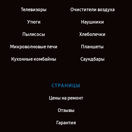
Ремонт парогенератора Philips PerfectCare 7000 Series PSG7130 в
Телевизоры
Очистители воздуха
г. Москва
Утюги
Наушники
Ремонт парогенератора Philips PerfectCare 7000 Series PSG7130 в
г. Санкт-Петербург
Пылесосы
Хлебопечки
Микроволновые печи
Планшеты
Кухонные комбайны
Саундбары
СТРАНИЦЫ
Цены на ремонт
Отзывы
Гарантия