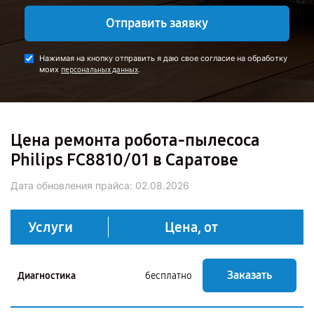
Отправить заявку
Нажимая на кнопку отправить я даю свое согласие на обработку
моих
.
персональных данных
Цена ремонта робота-пылесоса
Philips FC8810/01 в Саратове
Дата обновления прайса:
02.08.2026
Услуги
Цена, от
Заказать
Диагностика
бесплатно